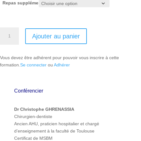
Repas supplémentaire
quantité
Ajouter au panier
de
Jeudi
10
Vous devez être adhérent pour pouvoir vous inscrire à cette
septembre
formation.
Se connecter
ou
Adhérer
2026
Conférencier
Dr Christophe GHRENASSIA
Chirurgien-dentiste
Ancien AHU, praticien hospitalier et chargé
d’enseignement à la faculté de Toulouse
Certificat de MSBM