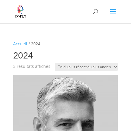
Accueil
/ 2024
2024
Trié
3 résultats affichés
du
plus
récent
au
plus
ancien