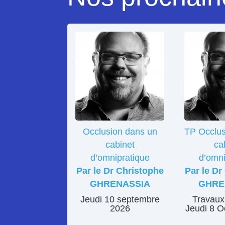
Occlusion dans un
TP Occlus
cabinet
ca
d’omnipratique
d’omni
Par le Dr Christophe
Par le Dr
GHRENASSIA
GHRE
Jeudi 10 septembre
Travaux
2026
Jeudi 8 O