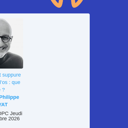
t suppure
l’os : que
e ?
 Philippe
YAT
DPC Jeudi
bre 2026