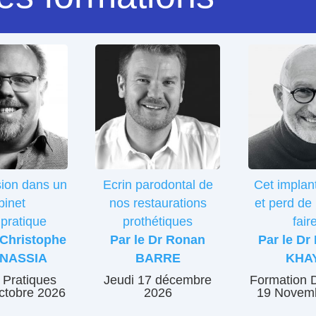
ion dans un
Ecrin parodontal de
Cet implan
binet
nos restaurations
et perd de 
pratique
prothétiques
fair
 Christophe
Par le Dr Ronan
Par le Dr
NASSIA
BARRE
KHA
 Pratiques
Jeudi 17 décembre
Formation 
ctobre 2026
2026
19 Novem