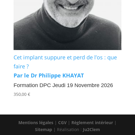
Cet implant suppure et perd de l’os : que
faire ?
Par le Dr Philippe KHAYAT
Formation DPC Jeudi 19 Novembre 2026
350,00
€
Mentions légales
|
CGV
|
Règlement intérieur
|
Sitemap
| Réalisation :
Ju2Clem